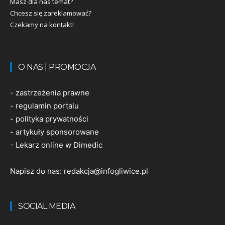
Masz dla nas temat?
Chcesz się zareklamować?
Czekamy na kontakt!
O NAS | PROMOCJA
-
zastrzeżenia prawne
-
regulamin portalu
-
polityka prywatności
-
artykuły sponsorowane
-
Lekarz online w Dimedic
Napisz do nas:
redakcja@infogliwice.pl
SOCIAL MEDIA