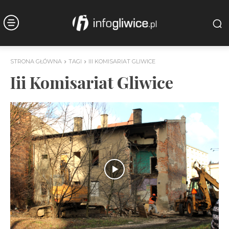
STRONA GŁÓWNA
TAGI
III KOMISARIAT GLIWICE
Iii Komisariat Gliwice