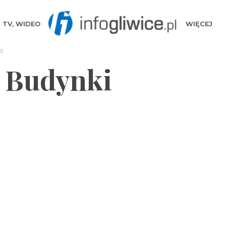
TV, WIDEO
WIĘCEJ
I
e Budynki