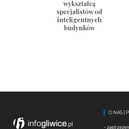
wykształcą
specjalistów od
inteligentnych
budynków
O NAS |
-
zastrzeże