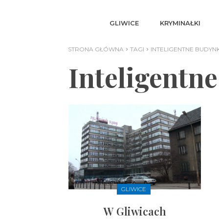
GLIWICE
KRYMINAŁKI
STRONA GŁÓWNA
TAGI
INTELIGENTNE BUDYNK
Inteligentn
GLIWICE
W Gliwicach