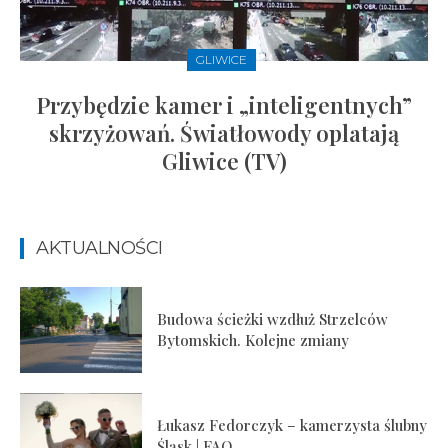
GLIWICE
Przybędzie kamer i „inteligentnych”
skrzyżowań. Światłowody oplatają
Gliwice (TV)
AKTUALNOŚCI
Budowa ścieżki wzdłuż Strzelców
Bytomskich. Kolejne zmiany
Łukasz Fedorczyk – kamerzysta ślubny
Śląsk | FAQ