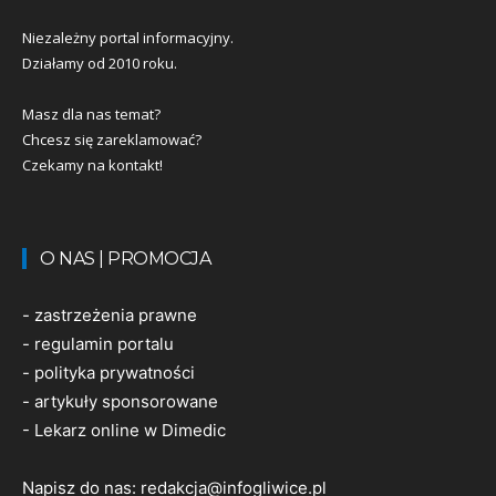
Niezależny portal informacyjny.
Działamy od 2010 roku.
Masz dla nas temat?
Chcesz się zareklamować?
Czekamy na kontakt!
O NAS | PROMOCJA
-
zastrzeżenia prawne
-
regulamin portalu
-
polityka prywatności
-
artykuły sponsorowane
-
Lekarz online w Dimedic
Napisz do nas:
redakcja@infogliwice.pl