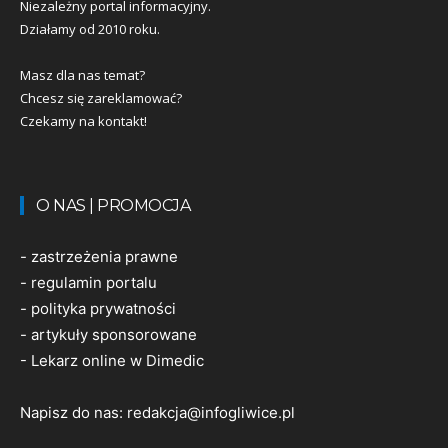
Niezależny portal informacyjny.
Działamy od 2010 roku.
Masz dla nas temat?
Chcesz się zareklamować?
Czekamy na kontakt!
O NAS | PROMOCJA
-
zastrzeżenia prawne
-
regulamin portalu
-
polityka prywatności
-
artykuły sponsorowane
-
Lekarz online w Dimedic
Napisz do nas:
redakcja@infogliwice.pl