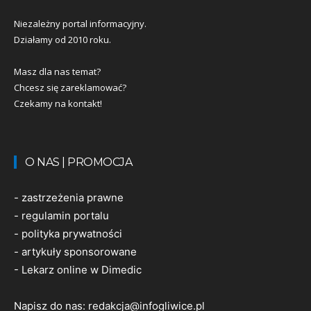
Niezależny portal informacyjny.
Działamy od 2010 roku.
Masz dla nas temat?
Chcesz się zareklamować?
Czekamy na kontakt!
O NAS | PROMOCJA
-
zastrzeżenia prawne
-
regulamin portalu
-
polityka prywatności
-
artykuły sponsorowane
-
Lekarz online w Dimedic
Napisz do nas:
redakcja@infogliwice.pl