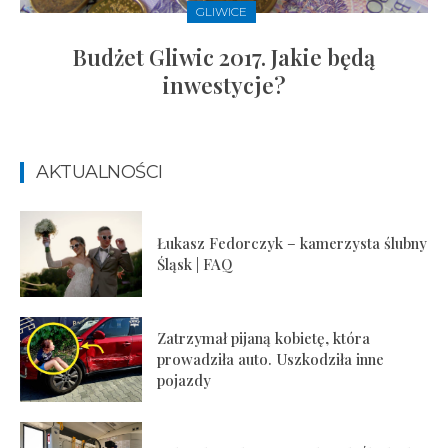
GLIWICE
Budżet Gliwic 2017. Jakie będą
inwestycje?
AKTUALNOŚCI
Łukasz Fedorczyk – kamerzysta ślubny
Śląsk | FAQ
Zatrzymał pijaną kobietę, która
prowadziła auto. Uszkodziła inne
pojazdy