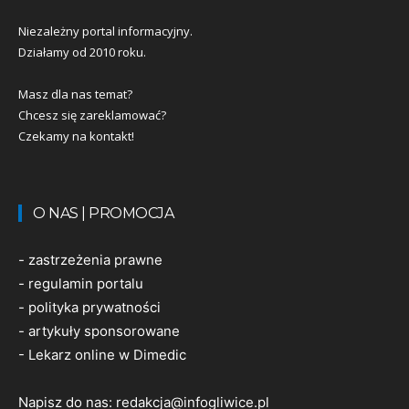
Niezależny portal informacyjny.
Działamy od 2010 roku.
Masz dla nas temat?
Chcesz się zareklamować?
Czekamy na kontakt!
O NAS | PROMOCJA
-
zastrzeżenia prawne
-
regulamin portalu
-
polityka prywatności
-
artykuły sponsorowane
-
Lekarz online w Dimedic
Napisz do nas:
redakcja@infogliwice.pl