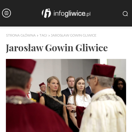
STRONA GŁÓWNA
TAGI
JAROSŁAW GOWIN GLIWICE
Jarosław Gowin Gliwice