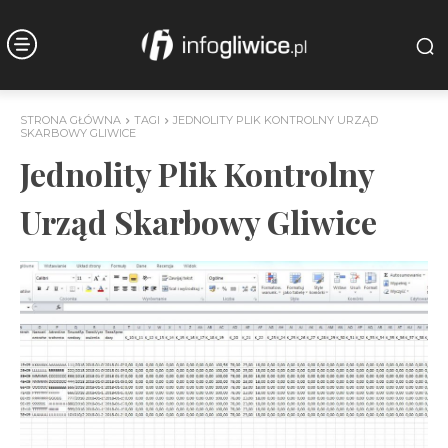
STRONA GŁÓWNA
TAGI
JEDNOLITY PLIK KONTROLNY URZĄD
SKARBOWY GLIWICE
Jednolity Plik Kontrolny
Urząd Skarbowy Gliwice