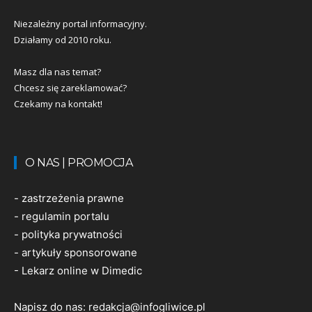
Niezależny portal informacyjny.
Działamy od 2010 roku.
Masz dla nas temat?
Chcesz się zareklamować?
Czekamy na kontakt!
O NAS | PROMOCJA
-
zastrzeżenia prawne
-
regulamin portalu
-
polityka prywatności
-
artykuły sponsorowane
-
Lekarz online w Dimedic
Napisz do nas:
redakcja@infogliwice.pl