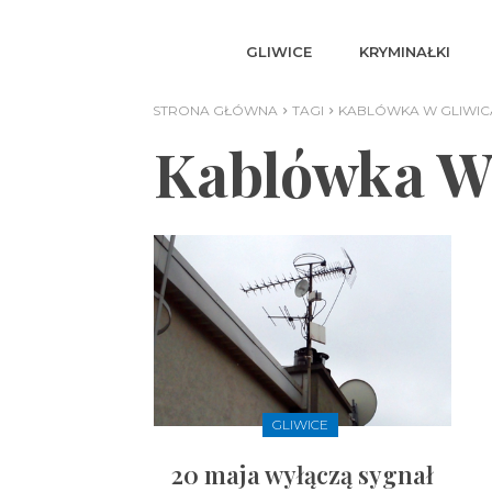
GLIWICE
KRYMINAŁKI
STRONA GŁÓWNA
TAGI
KABLÓWKA W GLIWI
Kablówka W
GLIWICE
20 maja wyłączą sygnał