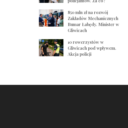
policjantów. Za co?
850 mln zł na rozwój
Zakładów Mechanicznych
Bumar Łabędy. Minister w
Gliwicach
10 rowerzystów w
Gliwicach pod wpływem.
Akcja policji