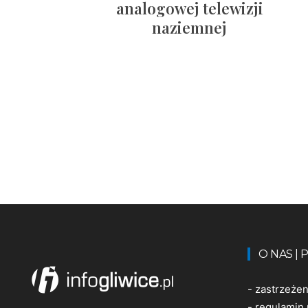
analogowej telewizji
naziemnej
O NAS |
-
zastrzeże
-
regulamin 