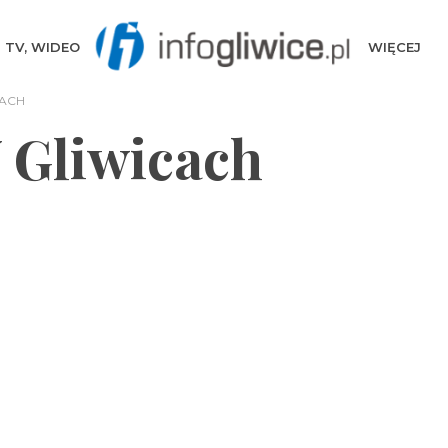
TV, WIDEO
WIĘCEJ
CACH
 Gliwicach