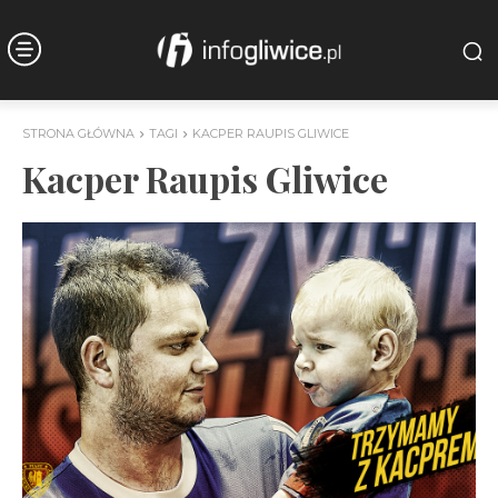
STRONA GŁÓWNA
TAGI
KACPER RAUPIS GLIWICE
Kacper Raupis Gliwice