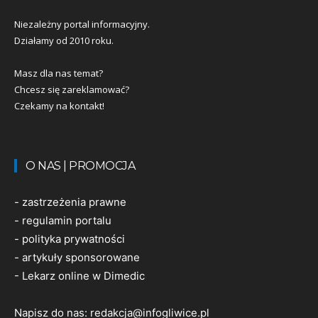
Niezależny portal informacyjny.
Działamy od 2010 roku.
Masz dla nas temat?
Chcesz się zareklamować?
Czekamy na kontakt!
O NAS | PROMOCJA
-
zastrzeżenia prawne
-
regulamin portalu
-
polityka prywatności
-
artykuły sponsorowane
-
Lekarz online w Dimedic
Napisz do nas:
redakcja@infogliwice.pl