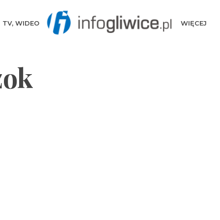
TV, WIDEO
WIĘCEJ
zok