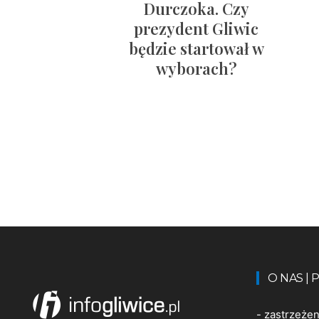
Durczoka. Czy
prezydent Gliwic
będzie startował w
wyborach?
O NAS |
-
zastrzeże