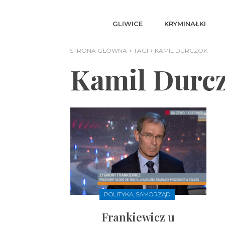
GLIWICE
KRYMINAŁKI
STRONA GŁÓWNA
TAGI
KAMIL DURCZOK
Kamil Durc
POLITYKA, SAMORZĄD
Frankiewicz u