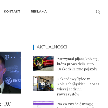
KONTAKT
REKLAMA
AKTUALNOŚCI
Zatrzymał pijaną kobietę,
która prowadziła auto.
Uszkodziła inne pojazdy
Rekordowy lipiec w
Kolejach Śląskich – coraz
więcej rodzin i
rowerzystów
k: „W
Na co zwrócić uwagę,