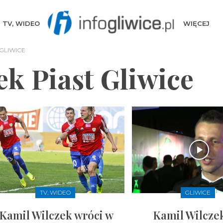
TV, WIDEO
WIĘCEJ
 GLIWICE
ek Piast Gliwice
TV, WIDEO
GLIWICE
Kamil Wilczek wróci w
Kamil Wilcze