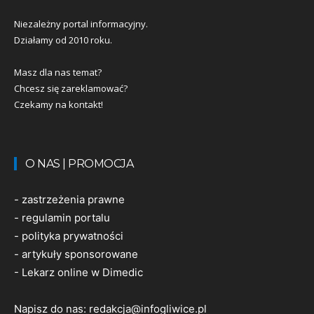
Niezależny portal informacyjny.
Działamy od 2010 roku.
Masz dla nas temat?
Chcesz się zareklamować?
Czekamy na kontakt!
O NAS | PROMOCJA
-
zastrzeżenia prawne
-
regulamin portalu
-
polityka prywatności
-
artykuły sponsorowane
-
Lekarz online w Dimedic
Napisz do nas:
redakcja@infogliwice.pl