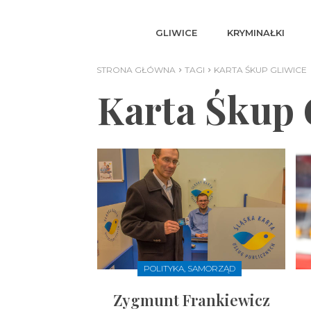
GLIWICE
KRYMINAŁKI
STRONA GŁÓWNA
TAGI
KARTA ŚKUP GLIWICE
Karta Śkup 
POLITYKA, SAMORZĄD
Zygmunt Frankiewicz