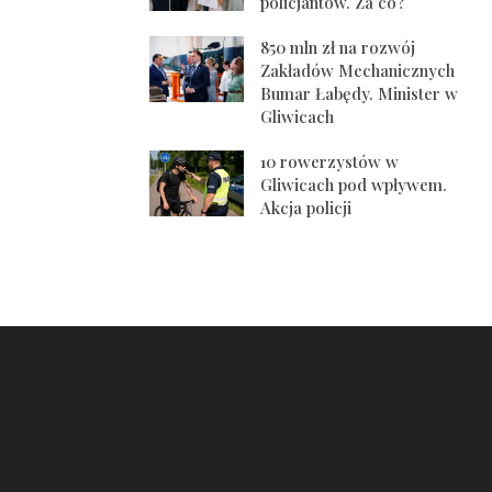
policjantów. Za co?
850 mln zł na rozwój
Zakładów Mechanicznych
Bumar Łabędy. Minister w
Gliwicach
10 rowerzystów w
Gliwicach pod wpływem.
Akcja policji