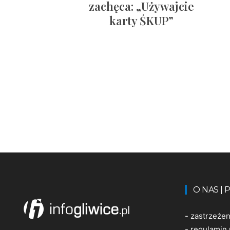
zachęca: „Używajcie
karty ŚKUP”
O NAS |
-
zastrzeże
-
regulamin 