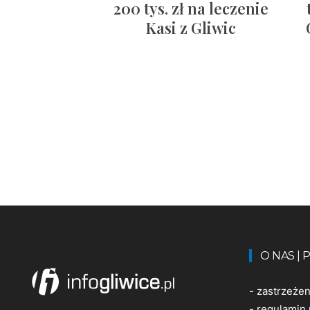
200 tys. zł na leczenie
Kasi z Gliwic
O NAS |
-
zastrzeże
-
regulamin 