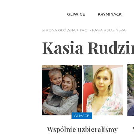
GLIWICE
KRYMINAŁKI
STRONA GŁÓWNA
TAGI
KASIA RUDZIŃSKA
Kasia Rudzi
GLIWICE
Wspólnie uzbieraliśmy