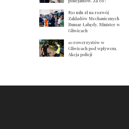
policjantów. Za co?
850 mln zł na rozwój
Zakładów Mechanicznych
Bumar Łabędy. Minister w
Gliwicach
10 rowerzystów w
Gliwicach pod wpływem.
Akcja policji