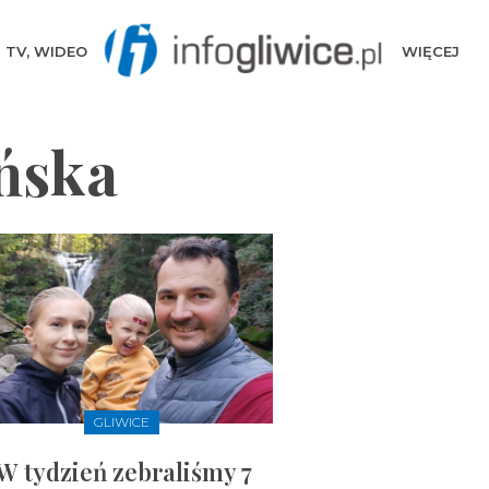
TV, WIDEO
WIĘCEJ
ńska
GLIWICE
W tydzień zebraliśmy 7