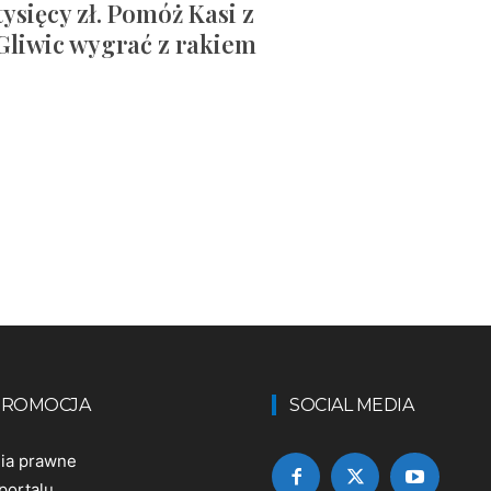
tysięcy zł. Pomóż Kasi z
Gliwic wygrać z rakiem
 PROMOCJA
SOCIAL MEDIA
nia prawne
portalu