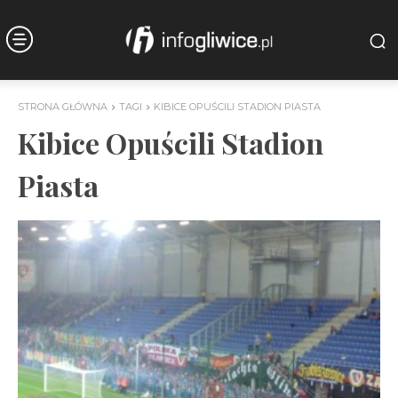
STRONA GŁÓWNA
TAGI
KIBICE OPUŚCILI STADION PIASTA
Kibice Opuścili Stadion
Piasta