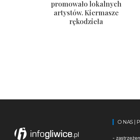
promowało lokalnych
artystów. Kiermasze
rękodzieła
O NAS |
-
zastrzeże