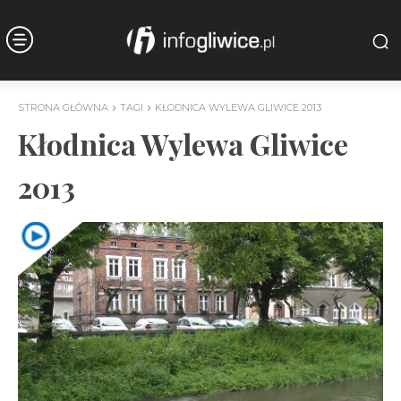
STRONA GŁÓWNA
TAGI
KŁODNICA WYLEWA GLIWICE 2013
Kłodnica Wylewa Gliwice
2013