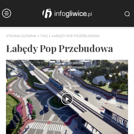
STRONA GŁÓWNA
TAGI
ŁABĘDY POP PRZEBUDOWA
Łabędy Pop Przebudowa