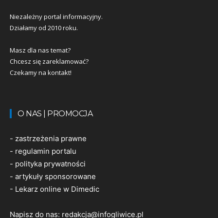
Niezależny portal informacyjny.
Działamy od 2010 roku.
Masz dla nas temat?
Chcesz się zareklamować?
Czekamy na kontakt!
O NAS | PROMOCJA
-
zastrzeżenia prawne
-
regulamin portalu
-
polityka prywatności
-
artykuły sponsorowane
-
Lekarz online w Dimedic
Napisz do nas:
redakcja@infogliwice.pl