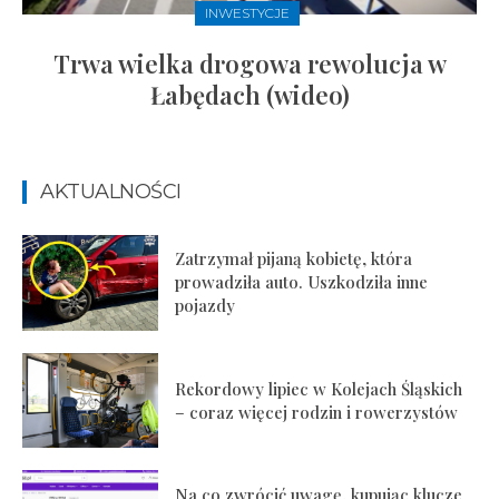
INWESTYCJE
Trwa wielka drogowa rewolucja w
Łabędach (wideo)
AKTUALNOŚCI
Zatrzymał pijaną kobietę, która
prowadziła auto. Uszkodziła inne
pojazdy
Rekordowy lipiec w Kolejach Śląskich
– coraz więcej rodzin i rowerzystów
Na co zwrócić uwagę, kupując klucze