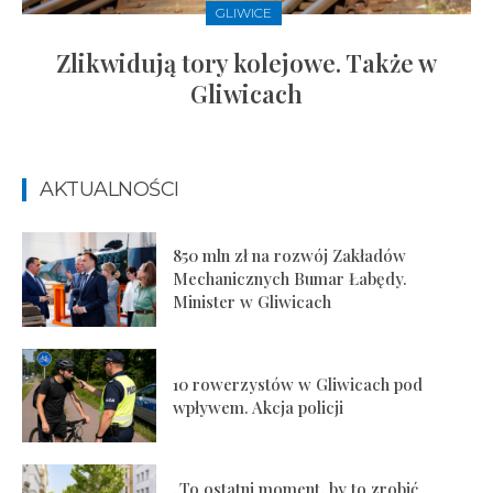
GLIWICE
Zlikwidują tory kolejowe. Także w
Gliwicach
AKTUALNOŚCI
850 mln zł na rozwój Zakładów
Mechanicznych Bumar Łabędy.
Minister w Gliwicach
10 rowerzystów w Gliwicach pod
wpływem. Akcja policji
„To ostatni moment, by to zrobić.