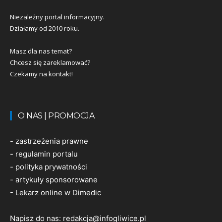
Niezależny portal informacyjny.
Działamy od 2010 roku.
Masz dla nas temat?
Chcesz się zareklamować?
Czekamy na kontakt!
O NAS | PROMOCJA
-
zastrzeżenia prawne
-
regulamin portalu
-
polityka prywatności
-
artykuły sponsorowane
-
Lekarz online w Dimedic
Napisz do nas:
redakcja@infogliwice.pl