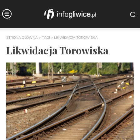
STRONA GŁÓWNA
TAGI
LIKWIDACJA TOROWISKA
Likwidacja Torowiska