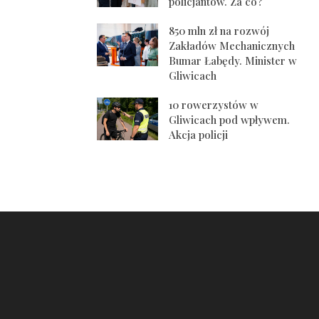
policjantów. Za co?
850 mln zł na rozwój
Zakładów Mechanicznych
Bumar Łabędy. Minister w
Gliwicach
10 rowerzystów w
Gliwicach pod wpływem.
Akcja policji