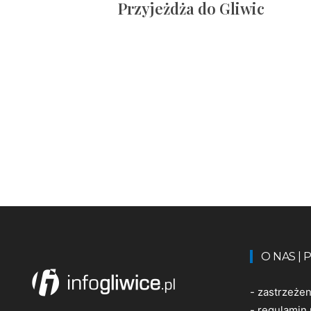
Przyjeżdża do Gliwic
O NAS |
-
zastrzeże
-
regulamin 