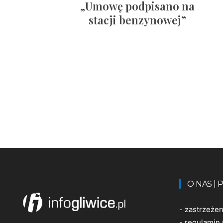
„Umowę podpisano na
stacji benzynowej”
O NAS |
-
zastrzeże
-
regulamin 