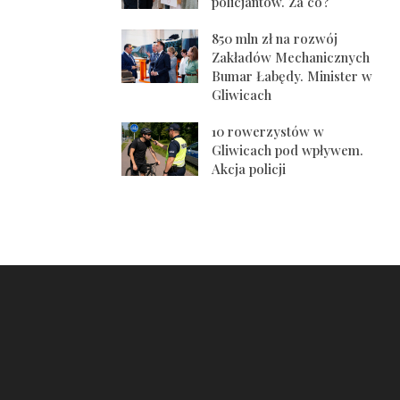
policjantów. Za co?
850 mln zł na rozwój
Zakładów Mechanicznych
Bumar Łabędy. Minister w
Gliwicach
10 rowerzystów w
Gliwicach pod wpływem.
Akcja policji