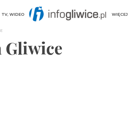
TV, WIDEO
WIĘCEJ
CE
a Gliwice