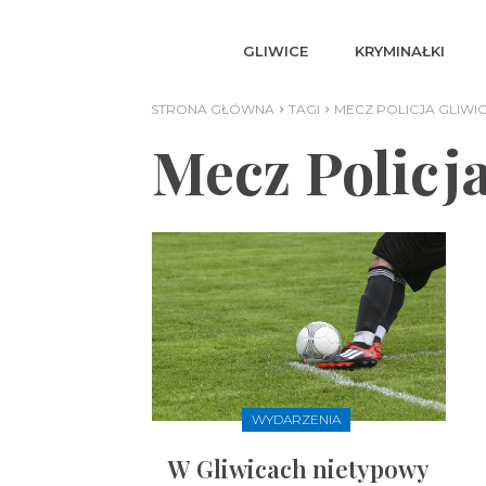
GLIWICE
KRYMINAŁKI
STRONA GŁÓWNA
TAGI
MECZ POLICJA GLIWI
Mecz Policj
WYDARZENIA
W Gliwicach nietypowy