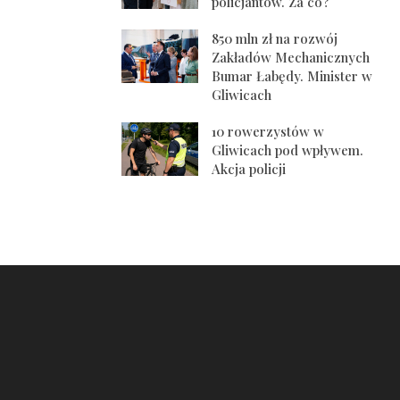
policjantów. Za co?
850 mln zł na rozwój
Zakładów Mechanicznych
Bumar Łabędy. Minister w
Gliwicach
10 rowerzystów w
Gliwicach pod wpływem.
Akcja policji