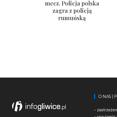
mecz. Policja polska
zagra z policją
rumuńską
O NAS |
-
zastrzeże
-
regulamin 