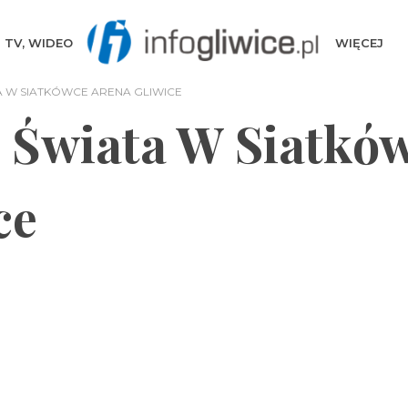
TV, WIDEO
WIĘCEJ
 W SIATKÓWCE ARENA GLIWICE
 Świata W Siatkó
ce