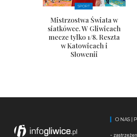
SPORT
Mistrzostwa Świata w
siatkówce. W Gliwicach
mecze tylko 1/8. Reszta
w Katowicach i
Słowenii
O NAS |
-
zastrzeże