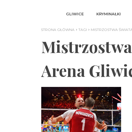
GLIWICE
KRYMINAŁKI
STRONA GŁÓWNA
TAGI
MISTRZOSTWA ŚWIATA
Mistrzostwa
Arena Gliwi