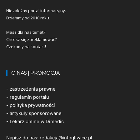
Niezależny portal informacyjny.
Działamy od 2010 roku.
Masz dla nas temat?
Chcesz się zareklamować?
Czekamy na kontakt!
O NAS | PROMOCJA
-
zastrzeżenia prawne
-
regulamin portalu
-
polityka prywatności
-
artykuły sponsorowane
-
Lekarz online w Dimedic
Napisz do nas:
redakcja@infogliwice.pl