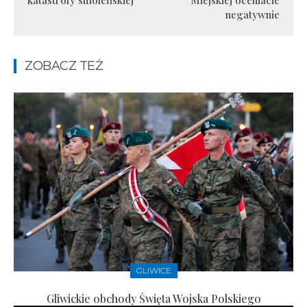
katastrofy smoleńskiej
Miejskiej oceniacie
negatywnie
ZOBACZ TEŻ
GLIWICE
Gliwickie obchody Święta Wojska Polskiego