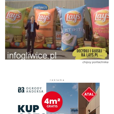
chipsy politechnika
r e k l a m a