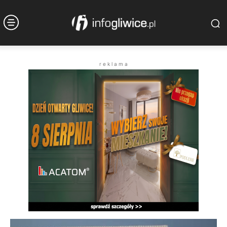
r e k l a m a