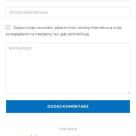
St
Int
Zapisz moje nazwisko, adres e-mail i stronę internetową w tej
przeglądarce na następny raz, gdy skomentuję.
Komentarz:
r e k l a m a