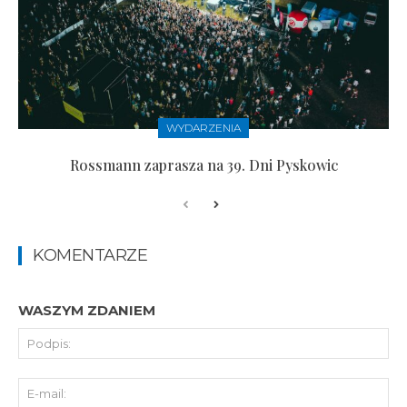
WYDARZENIA
Rossmann zaprasza na 39. Dni Pyskowic
KOMENTARZE
WASZYM ZDANIEM
Pod
E-
mai