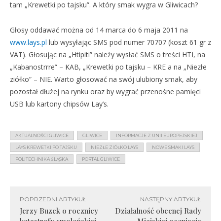
tam „Krewetki po tajsku”. A który smak wygra w Gliwicach?
Głosy oddawać można od 14 marca do 6 maja 2011 na
www.lays.pl
lub wysyłając SMS pod numer 70707 (koszt 61 gr z
VAT). Głosując na „Htipiti” należy wysłać SMS o treści HTI, na
„Kabanostrrre” – KAB, „Krewetki po tajsku – KRE a na „Niezłe
ziółko” – NIE. Warto głosować na swój ulubiony smak, aby
pozostał dłużej na rynku oraz by wygrać przenośne pamięci
USB lub kartony chipsów Lay’s.
AKTUALNOŚCI GLIWICE
GLIWICE
INFORMACJE Z UNII EUROPEJSKIEJ
LAYS KREWETKI PO TAJSKU
NIEZŁE ZIÓŁKO LAYS
NOWE SMAKI LAYS
POLITECHNIKA ŚLĄSKA
PORTAL GLIWICE
POPRZEDNI ARTYKUŁ
NASTĘPNY ARTYKUŁ
Jerzy Buzek o rocznicy
Działalność obecnej Rady