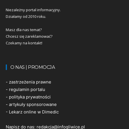
Niezależny portal informacyjny.
Działamy od 2010 roku.
Masz dla nas temat?
Chcesz się zareklamować?
Czekamy na kontakt!
O NAS | PROMOCJA
-
zastrzeżenia prawne
-
regulamin portalu
-
polityka prywatności
-
artykuły sponsorowane
-
Lekarz online w Dimedic
Napisz do nas:
redakcja@infogliwice.pl