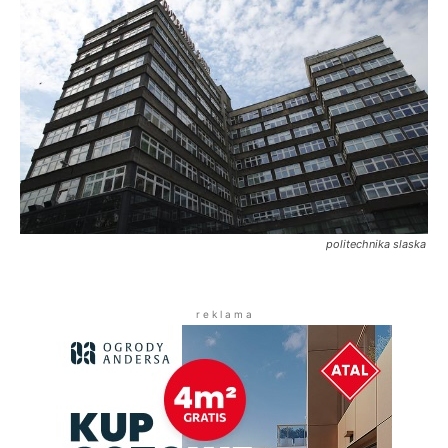
politechnika slaska
r e k l a m a