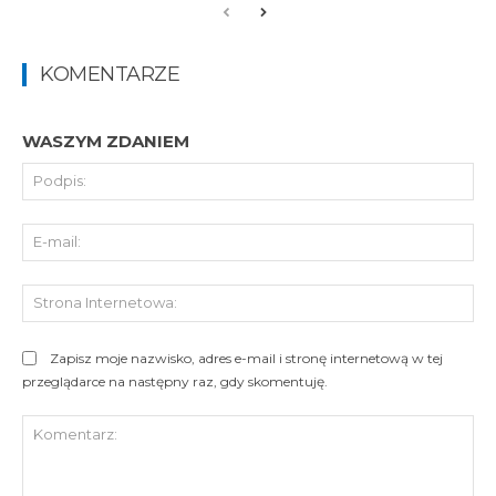
KOMENTARZE
WASZYM ZDANIEM
Pod
E-
mai
St
Int
Zapisz moje nazwisko, adres e-mail i stronę internetową w tej
przeglądarce na następny raz, gdy skomentuję.