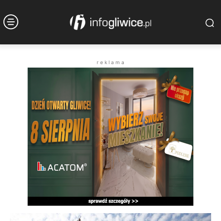
r e k l a m a