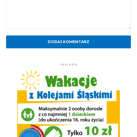
Komentarz:
r e k l a m a