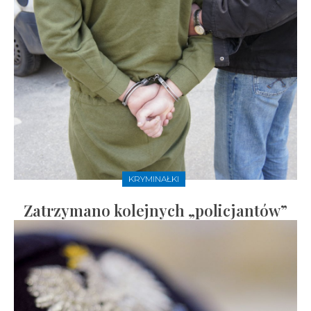
KRYMINAŁKI
Zatrzymano kolejnych „policjantów”