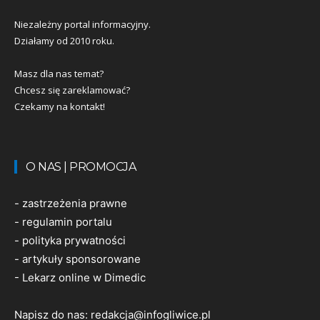
Niezależny portal informacyjny.
Działamy od 2010 roku.
Masz dla nas temat?
Chcesz się zareklamować?
Czekamy na kontakt!
O NAS | PROMOCJA
-
zastrzeżenia prawne
-
regulamin portalu
-
polityka prywatności
-
artykuły sponsorowane
-
Lekarz online w Dimedic
Napisz do nas:
redakcja@infogliwice.pl