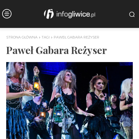
STRONA GŁÓWNA
TAGI
PAWEŁ GABARA REŻYSER
Paweł Gabara Reżyser