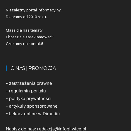
Niezależny portal informacyjny.
Działamy od 2010 roku.
Masz dla nas temat?
Chcesz się zareklamować?
Czekamy na kontakt!
O NAS | PROMOCJA
-
zastrzeżenia prawne
-
regulamin portalu
-
polityka prywatności
-
artykuły sponsorowane
-
Lekarz online w Dimedic
Napisz do nas:
redakcja@infogliwice.pl