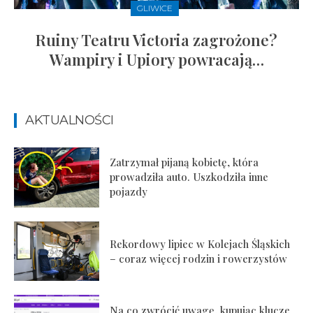
GLIWICE
Ruiny Teatru Victoria zagrożone?
Wampiry i Upiory powracają…
AKTUALNOŚCI
Zatrzymał pijaną kobietę, która
prowadziła auto. Uszkodziła inne
pojazdy
Rekordowy lipiec w Kolejach Śląskich
– coraz więcej rodzin i rowerzystów
Na co zwrócić uwagę, kupując klucze