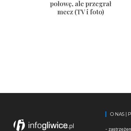
połowę, ale przegrał
mecz (TV i foto)
O NAS |
-
zastrzeże