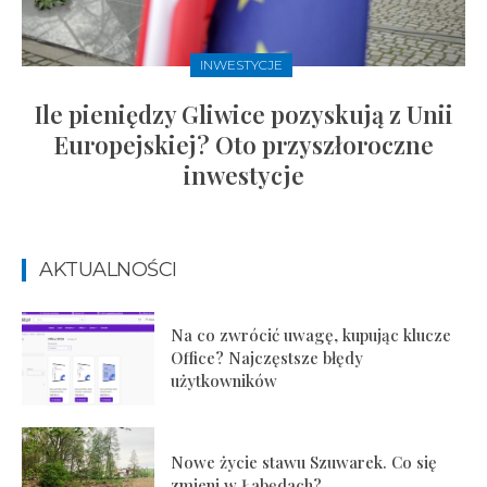
INWESTYCJE
Ile pieniędzy Gliwice pozyskują z Unii
Europejskiej? Oto przyszłoroczne
inwestycje
AKTUALNOŚCI
Na co zwrócić uwagę, kupując klucze
Office? Najczęstsze błędy
użytkowników
Nowe życie stawu Szuwarek. Co się
zmieni w Łabędach?