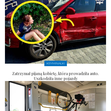
KRYMINAŁKI
Zatrzymał pijaną kobietę, która prowadziła auto.
Uszkodziła inne pojazdy