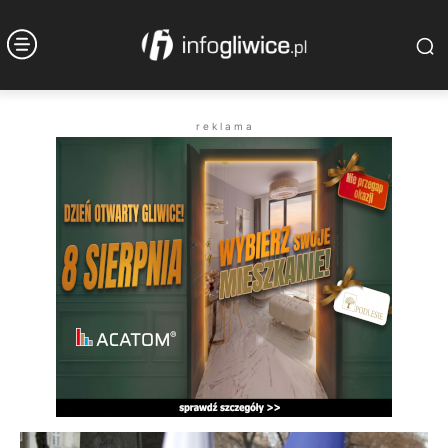
r e k l a m a