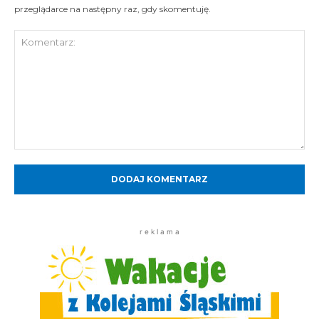
przeglądarce na następny raz, gdy skomentuję.
Komentarz:
r e k l a m a