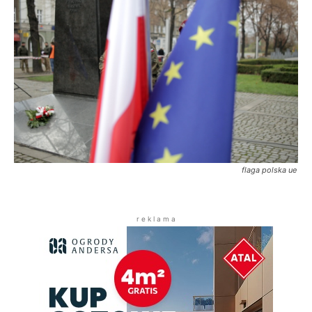
flaga polska ue
r e k l a m a