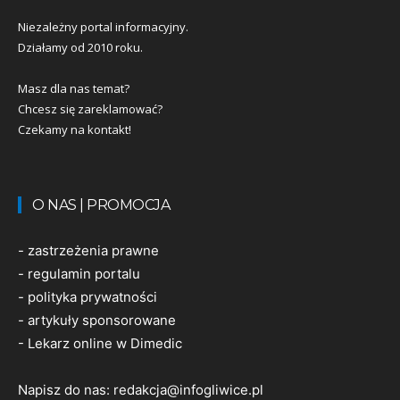
Niezależny portal informacyjny.
Działamy od 2010 roku.
Masz dla nas temat?
Chcesz się zareklamować?
Czekamy na kontakt!
O NAS | PROMOCJA
-
zastrzeżenia prawne
-
regulamin portalu
-
polityka prywatności
-
artykuły sponsorowane
-
Lekarz online w Dimedic
Napisz do nas:
redakcja@infogliwice.pl