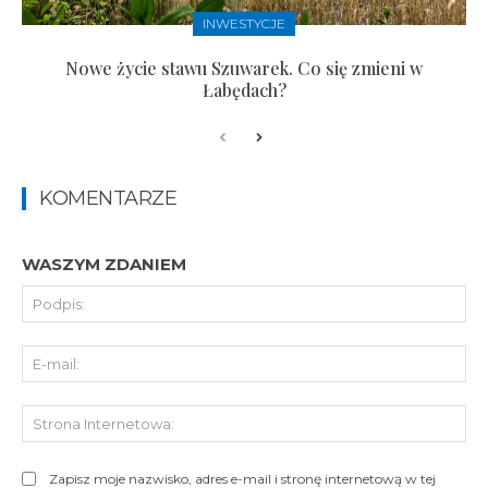
INWESTYCJE
Nowe życie stawu Szuwarek. Co się zmieni w
Łabędach?
KOMENTARZE
WASZYM ZDANIEM
Pod
E-
mai
St
Int
Zapisz moje nazwisko, adres e-mail i stronę internetową w tej