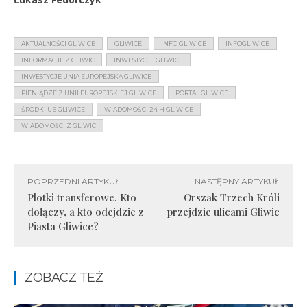
AKTUALNOŚCI GLIWICE
GLIWICE
INFO GLIWICE
INFOGLIWICE
INFORMACJE Z GLIWIC
INWESTYCJE GLIWICE
INWESTYCJE UNIA EUROPEJSKA GLIWICE
PIENIĄDZE Z UNII EUROPEJSKIEJ GLIWICE
PORTAL GLIWICE
ŚRODKI UE GLIWICE
WIADOMOŚCI 24 H GLIWICE
WIADOMOŚCI Z GLIWIC
POPRZEDNI ARTYKUŁ
NASTĘPNY ARTYKUŁ
Plotki transferowe. Kto
Orszak Trzech Króli
dołączy, a kto odejdzie z
przejdzie ulicami Gliwic
Piasta Gliwice?
ZOBACZ TEŻ