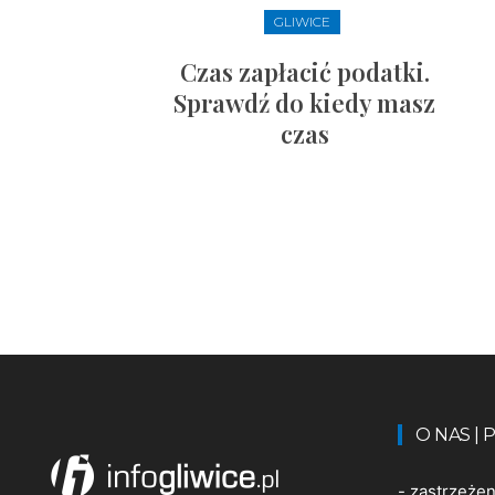
GLIWICE
Czas zapłacić podatki.
Sprawdź do kiedy masz
czas
O NAS |
-
zastrzeże