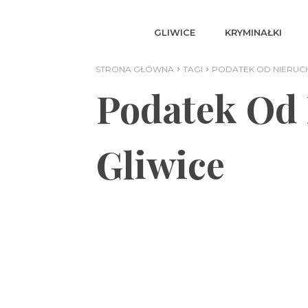
GLIWICE
KRYMINAŁKI
STRONA GŁÓWNA
TAGI
PODATEK OD NIERUCH
Podatek Od 
Gliwice