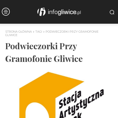
STRONA GŁÓWNA
TAGI
PODWIECZORKI PRZY GRAMOFONIE
GLIWICE
Podwieczorki Przy
Gramofonie Gliwice