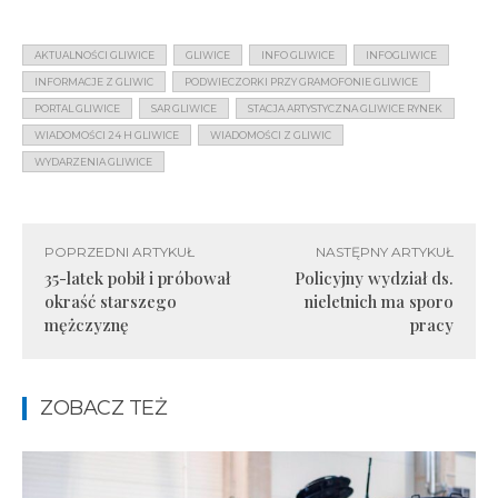
AKTUALNOŚCI GLIWICE
GLIWICE
INFO GLIWICE
INFOGLIWICE
INFORMACJE Z GLIWIC
PODWIECZORKI PRZY GRAMOFONIE GLIWICE
PORTAL GLIWICE
SAR GLIWICE
STACJA ARTYSTYCZNA GLIWICE RYNEK
WIADOMOŚCI 24 H GLIWICE
WIADOMOŚCI Z GLIWIC
WYDARZENIA GLIWICE
POPRZEDNI ARTYKUŁ
NASTĘPNY ARTYKUŁ
35-latek pobił i próbował
Policyjny wydział ds.
okraść starszego
nieletnich ma sporo
mężczyznę
pracy
ZOBACZ TEŻ