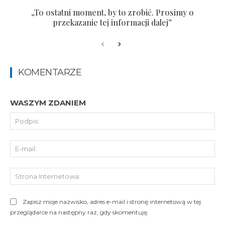
„To ostatni moment, by to zrobić. Prosimy o
przekazanie tej informacji dalej”
KOMENTARZE
WASZYM ZDANIEM
Pod
E-
mai
St
Int
Zapisz moje nazwisko, adres e-mail i stronę internetową w tej
przeglądarce na następny raz, gdy skomentuję.