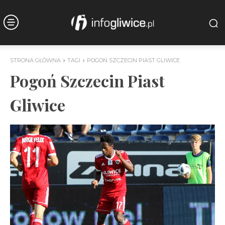
STRONA GŁÓWNA
TAGI
POGOŃ SZCZECIN PIAST GLIWICE
Pogoń Szczecin Piast
Gliwice