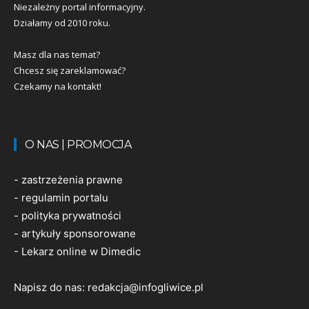
Niezależny portal informacyjny.
Działamy od 2010 roku.
Masz dla nas temat?
Chcesz się zareklamować?
Czekamy na kontakt!
O NAS | PROMOCJA
-
zastrzeżenia prawne
-
regulamin portalu
-
polityka prywatności
-
artykuły sponsorowane
-
Lekarz online w Dimedic
Napisz do nas:
redakcja@infogliwice.pl