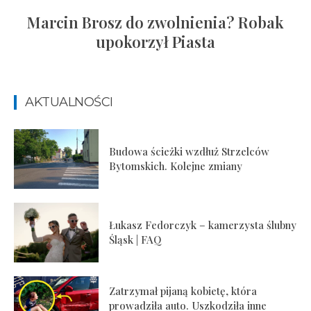
Marcin Brosz do zwolnienia? Robak
upokorzył Piasta
AKTUALNOŚCI
Budowa ścieżki wzdłuż Strzelców
Bytomskich. Kolejne zmiany
Łukasz Fedorczyk – kamerzysta ślubny
Śląsk | FAQ
Zatrzymał pijaną kobietę, która
prowadziła auto. Uszkodziła inne