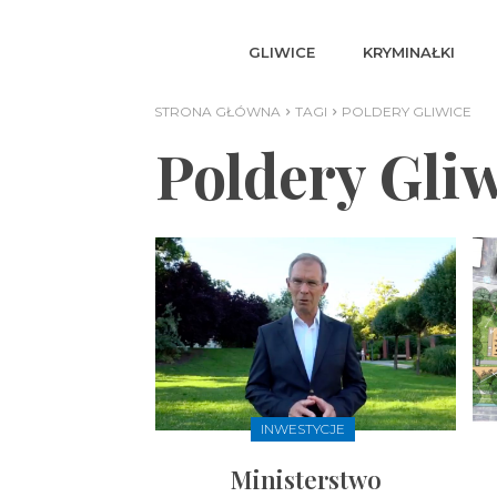
GLIWICE
KRYMINAŁKI
STRONA GŁÓWNA
TAGI
POLDERY GLIWICE
Poldery Gli
INWESTYCJE
Ministerstwo