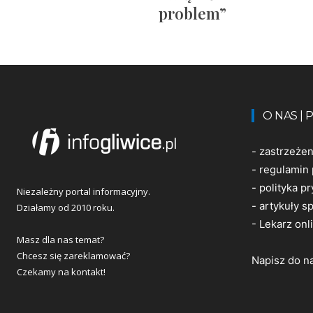
problem”
O NAS |
-
zastrzeże
-
regulamin 
-
polityka p
Niezależny portal informacyjny.
-
artykuły 
Działamy od 2010 roku.
-
Lekarz onl
Masz dla nas temat?
Chcesz się zareklamować?
Napisz do n
Czekamy na kontakt!