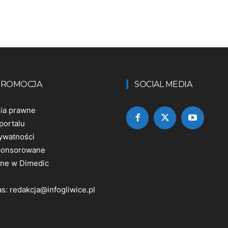
 PROMOCJA
SOCIAL MEDIA
nia prawne
portalu
rywatności
sponsorowane
ine w Dimedic
as:
redakcja@infogliwice.pl