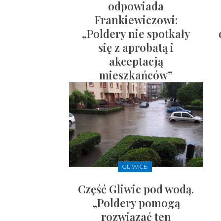
odpowiada
Frankiewiczowi:
„Poldery nie spotkały
się z aprobatą i
akceptacją
mieszkańców”
GLIWICE
Część Gliwic pod wodą.
„Poldery pomogą
rozwiązać ten