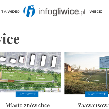
TV, WIDEO
WIĘCEJ
wice
INWESTYCJE
INWESTYCJE
Miasto znów chce
Zaawansow