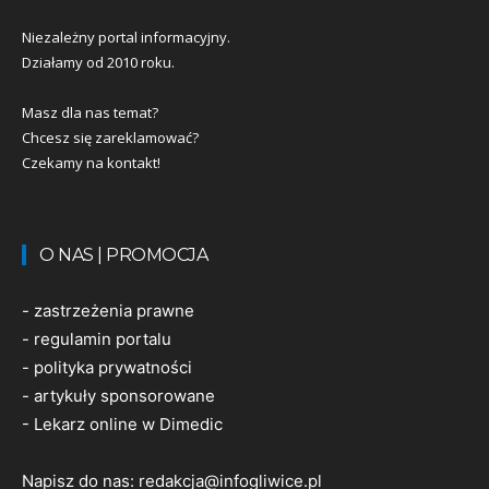
Niezależny portal informacyjny.
Działamy od 2010 roku.
Masz dla nas temat?
Chcesz się zareklamować?
Czekamy na kontakt!
O NAS | PROMOCJA
-
zastrzeżenia prawne
-
regulamin portalu
-
polityka prywatności
-
artykuły sponsorowane
-
Lekarz online w Dimedic
Napisz do nas:
redakcja@infogliwice.pl