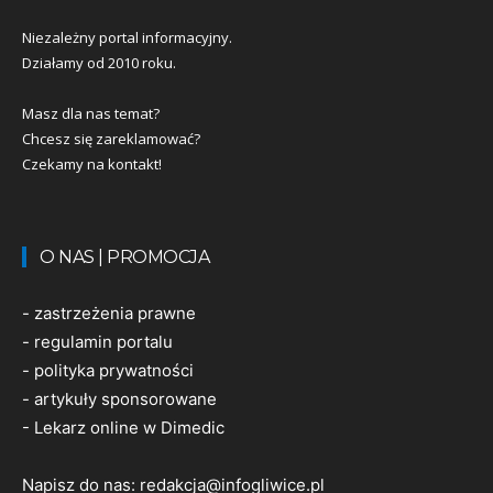
Niezależny portal informacyjny.
Działamy od 2010 roku.
Masz dla nas temat?
Chcesz się zareklamować?
Czekamy na kontakt!
O NAS | PROMOCJA
-
zastrzeżenia prawne
-
regulamin portalu
-
polityka prywatności
-
artykuły sponsorowane
-
Lekarz online w Dimedic
Napisz do nas:
redakcja@infogliwice.pl