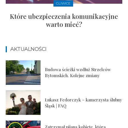
GLIWICE
Które ubezpieczenia komunikacyjne
warto mieć?
AKTUALNOŚCI
Budowa ścieżki wzdłuż Strzelców
Bytomskich. Kolejne zmiany
Łukasz Fedorczyk – kamerzysta ślubny
Śląsk | FAQ
Zatrzymał pijaną kobietę, która