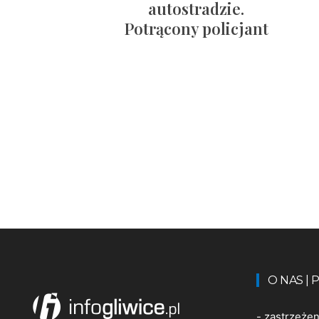
autostradzie.
Potrącony policjant
O NAS |
-
zastrzeże