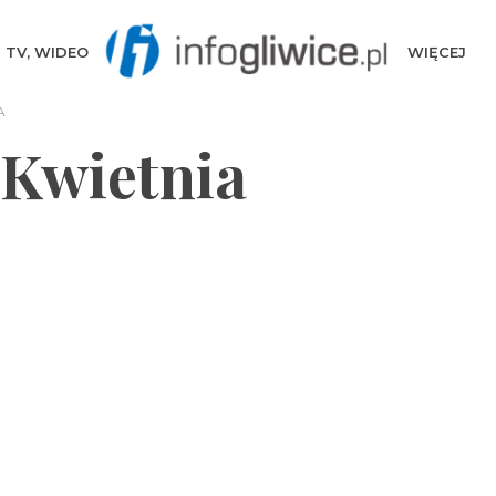
TV, WIDEO
WIĘCEJ
A
 Kwietnia