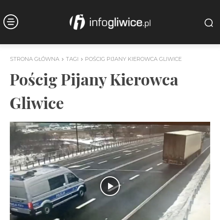
STRONA GŁÓWNA
TAGI
POŚCIG PIJANY KIEROWCA GLIWICE
Pościg Pijany Kierowca
Gliwice