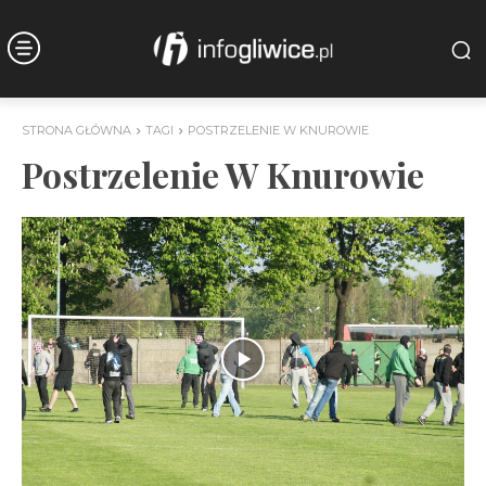
STRONA GŁÓWNA
TAGI
POSTRZELENIE W KNUROWIE
Postrzelenie W Knurowie