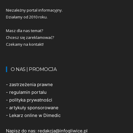
Niezależny portal informacyjny.
Działamy od 2010 roku.
Masz dla nas temat?
Chcesz się zareklamować?
Czekamy na kontakt!
O NAS | PROMOCJA
-
zastrzeżenia prawne
-
regulamin portalu
-
polityka prywatności
-
artykuły sponsorowane
-
Lekarz online w Dimedic
Napisz do nas:
redakcja@infogliwice.pl