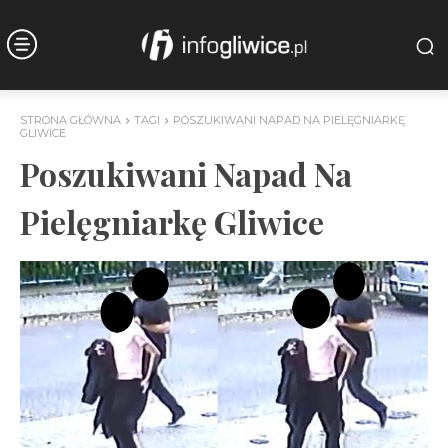
STRONA GŁÓWNA
TAGI
POSZUKIWANI NAPAD NA PIELĘGNIARKĘ
GLIWICE
Poszukiwani Napad Na
Pielęgniarkę Gliwice