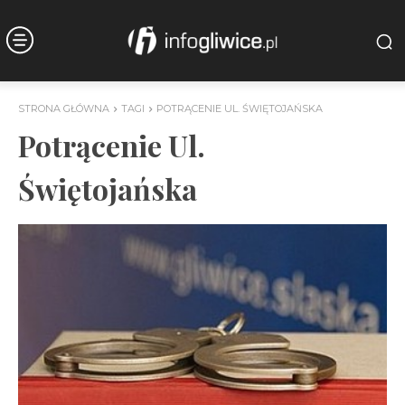
STRONA GŁÓWNA
TAGI
POTRĄCENIE UL. ŚWIĘTOJAŃSKA
Potrącenie Ul.
Świętojańska