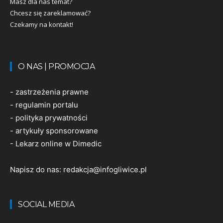
Masz dla nas temat?
Chcesz się zareklamować?
Czekamy na kontakt!
O NAS | PROMOCJA
-
zastrzeżenia prawne
-
regulamin portalu
-
polityka prywatności
-
artykuły sponsorowane
-
Lekarz online w Dimedic
Napisz do nas:
redakcja@infogliwice.pl
SOCIAL MEDIA