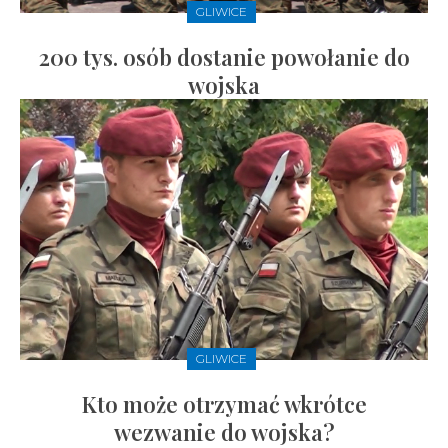
GLIWICE
200 tys. osób dostanie powołanie do
wojska
GLIWICE
Kto może otrzymać wkrótce
wezwanie do wojska?