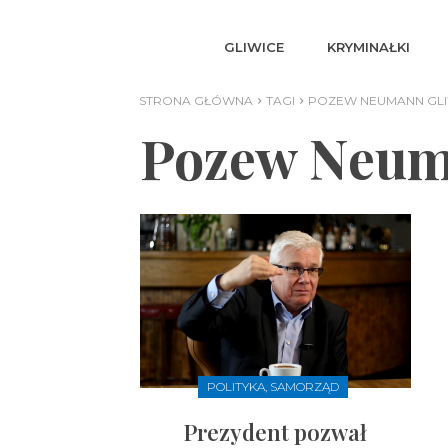
GLIWICE
KRYMINAŁKI
STRONA GŁÓWNA
TAGI
POZEW NEUMANN GLI
Pozew Neum
POLITYKA, SAMORZĄD
Prezydent pozwał