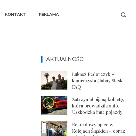
KONTAKT
REKLAMA
AKTUALNOŚCI
Łukasz Fedorczyk –
kamerzysta ślubny Śląsk |
FAQ
Zatrzymał pijaną kobietę,
która prowadziła auto.
Uszkodziła inne pojazdy
Rekordowy lipiec w
Kolejach Śląskich – coraz