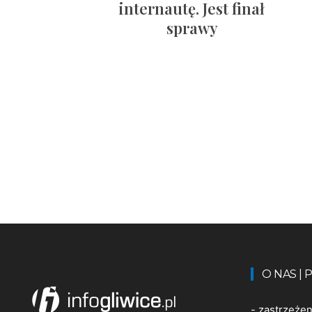
internautę. Jest finał
sprawy
O NAS |
-
zastrzeże